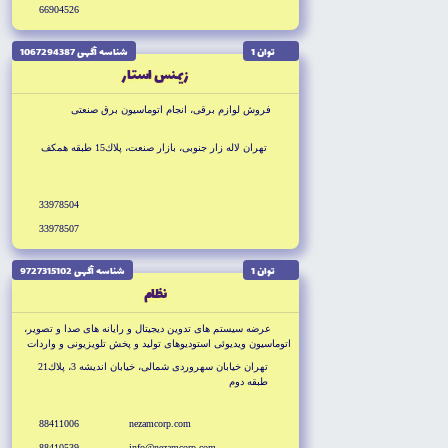
66904526
توان 1
شناسه آگهى 1067294387
زيمنس استار
فروش لوازم برقى، انجام اتوماسيون برق صنعتى
تهران لاله زار جنوبى، بازار صنعت، پلاك15 طبقه همكف
33978504
33978507
توان 1
شناسه آگهى 9727315102
نظام
عرضه سيستم هاى تدوين ديجيتال و رايانه هاى صدا و تصوير،
اتوماسيون ويديوئى استوديوهاى توليد و پخش تلويزيونى و واردات
و صادرات تهيزات رايانه اى استوديويى صدا و تصوير توليد نرم
تهران خيابان سهروردى شمالى، خيابان انديشه 3، پلاك21
افزارهاى تخصص در زمينه ضبط و پخش و آرشيو ديجيتال صا و
طبقه دوم
تصوير و اتوماسيون شبكه
88411006
nezamcorp.com
88410539
info@nezamcorp.com