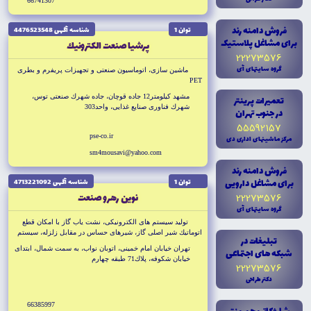
66741307
فروش دامنه رند
توان 1
شناسه آگهى 4476523548
براى مشاغل پلاستيک
پرشيا صنعت الكترونيك
22273576
گروه سايتهاى آى
ماشين سازى، اتوماسيون صنعتى و تجهيزات پريفرم و بطرى
PET
مشهد كيلومتر12 جاده قوچان، جاده شهرك صنعتى توس،
تعميرات پرينتر
شهرك فناورى صنايع غذايى، واحد303
در جنوب تهران
55592157
pse-co.ir
مرکز ماشينهاى ادارى دى
sm4mousavi@yahoo.com
فروش دامنه رند
براى مشاغل دارويى
توان 1
شناسه آگهى 4713221092
نوين رهرو صنعت
22273576
گروه سايتهاى آى
توليد سيستم هاى الكترونيكى، نشت ياب گاز با امكان قطع
اتوماتيك شير اصلى گاز، شيرهاى حساس در مقابل زلزله، سيستم
تبليغات در
هاى BMS و اتوماسيون ساختمان
تهران خيابان امام خمينى، اتوبان نواب، به سمت شمال، ابتداى
شبکه هاى اجتماعى
خيابان شكوفه، پلاك71 طبقه چهارم
22273576
دکتر طراحى
66385997