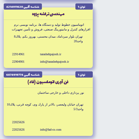
توان 1
شناسه آگهى 4214911620
مهندسى تراشه پژوه
اتوماسيون خطوط توليد و دستگاه ها، برنامه نويسى نرم
افزارهاى كنترل و مانيتورينگ صنعتى، فروش و تأمين تجهيزات
ابزار دقيق
تهران بلوار ميرداماد، ميدان محسنى، بهروز يكم، پلاك8
واحد20
22914961
tarashehpajooh.ir
22904901
info@tarashehpajooh.ir
توان 1
شناسه آگهى 6874919774
فن آورى اتوماسيون (فاد)
نور پردازى داخلى و خارجى ساختمان
تهران خيابان وليعصر، بالاتر از پارك وى، كوچه قرنى، پلاك10
واحد5/3
22025626
22025626
info@fad-co.com