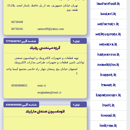
iAmFastfood.ir
تهران خيابان جمهورى، بعد از پل حافظ، پاساژ امجد، پلاك22
طبقه دوم
iMolavi.ir
66736448
MrFactory.ir
66736545
sarinco99@yahoo.com
MrDrugstore.ir
توان 1
شناسه آگهى 7771830797
MrHalva.ir
گروه مهندسى رونيك
iSarmayesh.ir
تهيه قطعات و تجهيزات الكترونيك و اتوماسيون صنعتى
توانايى تامين قطعات و تجهيزات طراحى مدارات الكترونيك
khamirrish.ir
واردات از طريق دفتر شركت در كشور چين
اصفهان خيابان پنج رمضان چهار راه خادمى مجتمع كيميا واحد
5
iCopper.ir
iTambr.ir
09383898855
ronic.ir
moghadam@ronic.ir
iLaparoscopy.ir
توان 1
شناسه آگهى 4195930550
iToefl.ir
اتوماسيون صنعتى مارليك
iChoobi.ir
iShirvan.ir