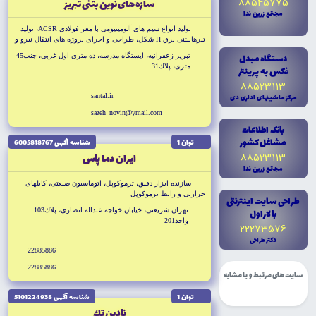
88545775
سازه هاى نوين بتنى تبريز
مجتمع زرين ندا
توليد انواع سيم هاى آلومينيومى با مغز فولادى ACSR، توليد
تيرهايبتنى برق H شكل، طراحى و اجراى پروژه هاى انتقال نيرو و
تجهيز پس ت هاى برق، طراحى، نصب و راه اندازى خطوط توليد
دستگاه مبدل
تبريز زعفرانيه، ايستگاه مدرسه، ده مترى اول غربى، جنب45
و اتوماسيون صنعتى
مترى، پلاك31
فکس به پرينتر
88523113
مرکز ماشينهاى ادارى دى
santal.ir
sazeh_novin@ymail.com
بانک اطلاعات
مشاغل کشور
توان 1
شناسه آگهى 6005818767
88523113
ايران دما پاس
مجتمع زرين ندا
سازنده ابزار دقيق، ترموكوپل، اتوماسيون صنعتى، كابلهاى
حرارتى و رابط ترموكوپل
طراحى سايت اينترنتى
با لاراول
تهران شريعتى، خيابان خواجه عبداله انصارى، پلاك103
واحد201
22273576
دکتر طراحى
22885886
22885886
سایت های مرتبط و یا مشابه
توان 1
شناسه آگهى 5101224938
نادين تك