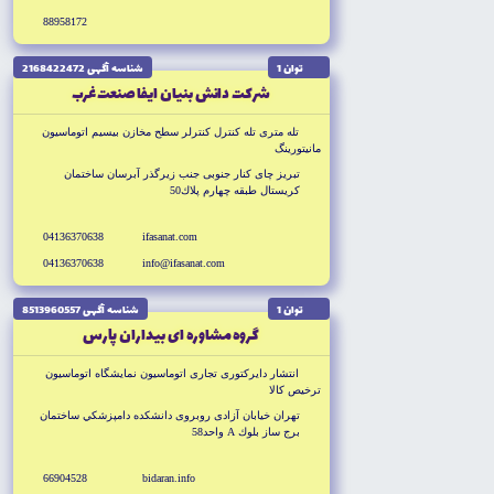
88958172
توان 1
شناسه آگهى 2168422472
شركت دانش بنيان ايفا صنعت غرب
تله مترى تله كنترل كنترلر سطح مخازن بيسيم اتوماسيون
مانيتورينگ
تبريز چاى كنار جنوبى جنب زيرگذر آبرسان ساختمان
كريستال طبقه چهارم پلاك50
04136370638
ifasanat.com
04136370638
info@ifasanat.com
توان 1
شناسه آگهى 8513960557
گروه مشاوره اى بيداران پارس
انتشار دايركتورى تجارى اتوماسيون نمايشگاه اتوماسيون
ترخيص كالا
تهران خيابان آزادى روبروى دانشكده دامپزشكي ساختمان
برج ساز بلوك A واحد58
66904528
bidaran.info