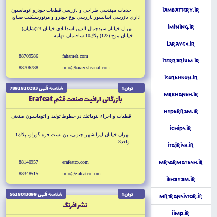
iAmBattery.ir
خدمات مهندسى طراحى و بازرسى قطعات خودرو اتوماسيون
ادارى بازرسى آسانسور بازرسى نوع خودرو و موتورسيكلت صنايع
نفت و گاز و پتروشيمى بازرسى كالاهاى وارداتى و صادراتى
iMining.ir
تهران خيابان سيدجمال الدين اسدآبادى خيابان 23(شايان)
مشاوره مديرت و سرمايه گذارى
خيابان موج (123) پلاك10 ساختمان فهامه
Laravex.ir
88709586
fahameh.com
iTerrarium.ir
88706788
info@barazeshsanat.com
iSorkhkon.ir
توان 1
شناسه آگهى 7892820283
MrKhaneh.ir
بازرگانى ارافيت صنعت قشم Erafeat
HyperRam.ir
قطعات و اجزاء پنوماتيك در خطوط توليد و اتوماسيون صنعتى
iChips.ir
تهران خيابان ايرانشهر جنوبى، بن بست قره گوزلو، پلاك1
واحد3
iTajrish.ir
88140957
erafeatco.com
MrSarmayesh.ir
88348515
info@erafeatco.com
iKhayam.ir
توان 1
شناسه آگهى 5628013099
MrTransistor.ir
نشر آفرنگ
iimp.ir