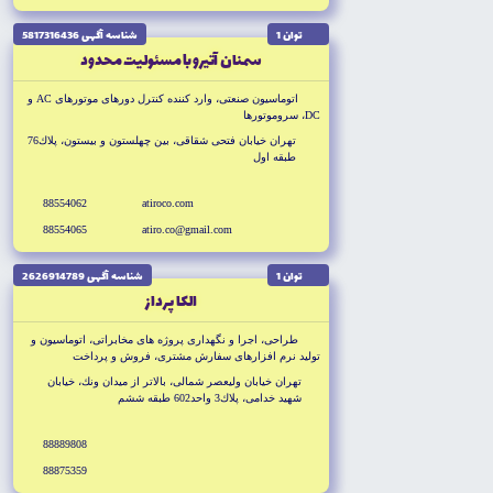
توان 1
شناسه آگهى 5817316436
سمنان آتيرو با مسئوليت محدود
اتوماسيون صنعتى، وارد كننده کنترل دورهاى موتورهاى AC و
DC، سروموتورها
تهران خيابان فتحى شقاقى، بين چهلستون و بيستون، پلاك76
طبقه اول
88554062
atiroco.com
88554065
atiro.co@gmail.com
توان 1
شناسه آگهى 2626914789
الكا پرداز
طراحى، اجرا و نگهدارى پروژه هاى مخابراتى، اتوماسيون و
توليد نرم افزارهاى سفارش مشترى، فروش و پرداخت
الكترونيكي
تهران خيابان وليعصر شمالى، بالاتر از ميدان ونك، خيابان
شهيد خدامى، پلاك3 واحد602 طبقه ششم
88889808
88875359