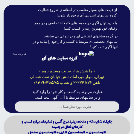
از قيمت هاى بسيار مناسب در آستانه ى شروع فعاليت
گروه سايتهاى اينترنتى آى برخوردار شويد!
با خريد توان آگهى در محيط هاى کاملا اختصاصى و در جمع
رقباى خود بهترين رتبه را کسب کنيد!
در گروه سايتهاى اينترنتى آى و در تنوعى بى سابقه،
سايتهاى تخصصى ى مرتبط با کسب و کار خود را بيابيد و در
آنها آگهى ثبت کنيد!
۱۶ مرداد ۱۴۰۵
گروه سایت های آی
« ما شش هزار سایت هستیم باهم »
تهران، بلوار میرداماد، نبش خیابان نفت شمالی
09309038575
22273576
تلفن
واتساپ
عبارت مربوط به کسب و کار خود را وارد کنید
و در سایتهای مرتبط با آن، آگهی ثبت کنید:
جايگاه شايسته و منحصربفرد درج آگهى و تبليغات براى كسب و
كارهاى فعال در زمينه
اتوماسيون + اتوماسيون ادارى + اتوماسيون صنعتى