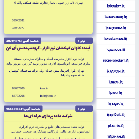
تهران لاله زار جنوبى پاساز تجارت طبقه همكف پلاك 6
iAdabiat.ir
iMahshahr.ir
33942081
33942077
iParcham.ir
iMobleman.ir
توان 1
شناسه آگهى 4021118763
آينده كاوان كهكشان نرم افزار - گروه مهندسى آى كن
iGazsooz.ir
توليد نرم افزار مديريت اسناد و مدارك سازمانى، مستند
TechnoPokht.ir
سازى فرآيندها، اتوماسيون ادارى، موتور توليد گزارش، موتور توليد
فرم، موتور گردش كار فكس ماركتينگ
تهران بلوار آفريقا، نبش خيابان ولى نژاد، ساختمان كوشيار،
iKarvan.ir
طبقه سوم واحد14
iLahaf.ir
88657800
ican.ir
iNose.ir
88772208
info@ican.ir
iRaghs.ir
توان 1
شناسه آگهى 9666816641
شركت داده پردازى حرفه اى ها
RapidOil.ir
Plastix.ir
توليد كننده سيستم هاى جامع و يكپارچه نرم افزارى
اتوماسيون ادار ى، مالى، بازرگانى، پيمانكارى، صنعتى، خدماتى،
حقوق دستمزدى و اموال
iTirahan.ir
تهران همت غرب، بلوار شهيد اكبرى، نرسيده به چهارراه