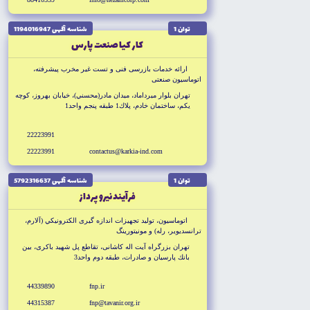
توان 1
شناسه آگهى 1194016947
كار كيا صنعت پارس
ارائه خدمات بازرسى فنى و تست غير مخرب پيشرفته،
اتوماسيون صنعتى
تهران بلوار ميرداماد، ميدان مادر(محسني)، خيابان بهروز، كوچه
يكم، ساختمان خادم، پلاك1 طبقه پنجم واحد1
22223991
22223991
contactus@karkia-ind.com
توان 1
شناسه آگهى 5792316637
فرآيند نيرو پرداز
اتوماسيون، توليد تجهيزات اندازه گيرى الكترونيكي (آلارم،
ترانسديوير، رله) و مونيتورينگ
تهران بزرگراه آيت اله كاشانى، تقاطع پل شهيد باكرى، بين
بانك پارسيان و صادرات، طبقه دوم واحد3
44339890
fnp.ir
44315387
fnp@tavanir.org.ir