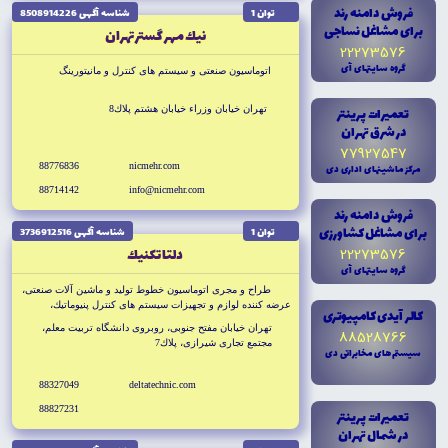
فروش دامنه رند
توان 1
شناسه آگهى 8508914226
براى مشاغل نساجى
نيك مهر گستر تهران
22273576
گروه سايتهاى آى
اتوماسيون صنعتى و سيستم هاى كنترل و مانيتورينگ
تعميرات پرينتر
تهران خيابان وزراء خيابان هشتم پلاك8
در شرق تهران
77927547
88776836
nicmehr.com
مرکز ماشينهاى ادارى دى
88714142
info@nicmehr.com
فروش دامنه رند
براى مشاغل کشاورزى
توان 1
شناسه آگهى 3736912516
22273576
دلتا تكنيك
گروه سايتهاى آى
طراح و مجرى اتوماسيون خطوط توليد و ماشين آلات صنعتى،
عرضه كننده لوازم و تجهيزات سيستم هاى كنترل پنيوماتيك،
کالر آيدى کامپيوترى
هيدروليك و الكتريك
تهران خيابان مفتح جنوبى، روبروى دانشگاه تربيت معلم،
88528766
مجتمع تجارى شيرازى، پلاك7
سيستم هاى مخابراتى دى
88327049
deltatechnic.com
88827231
تعميرات پرينتر
در شمال تهران