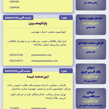
22894385
پخش کاغذ دى
22894648
خدمات توليد محتوا
توان 1
شناسه آگهى 4556822758
پايا اتوماسيون
22273576
دکتر طراحى
اتوماسيون صنعتى، خدمات مهندسى
كرج بلوار طالقانى جنوبى، بين هفت تير و چهارراه طالقانى،
طراحى سايت حرفه اى
خيابان بيمارستان كمالى، پلاك144
22273576
دکتر طراحى
02632212568
payaautomation.com
02632244375
info@payaautomation.com
فروش
بانک آدرس ايميل
توان 1
شناسه آگهى 9322911178
ايمن صنعت ايرسا
88523113
مجتمع زرين ندا
طراحى، مشاوره، اجراى سيستم هاى نظارت تصوير، رايانه
دوركار، اتوماسيون ادارى و صنعتى، هوشمند سازى ساختمان
فروش
(BMS)
تهران ميدان رسالت، خيابان هنگام، قبل از فرجام، كوچه
دستگاه پرينتر
كريمى، پلاك5 واحد9
88523113
مرکز ماشينهاى ادارى دى
77136291
ersavision.com