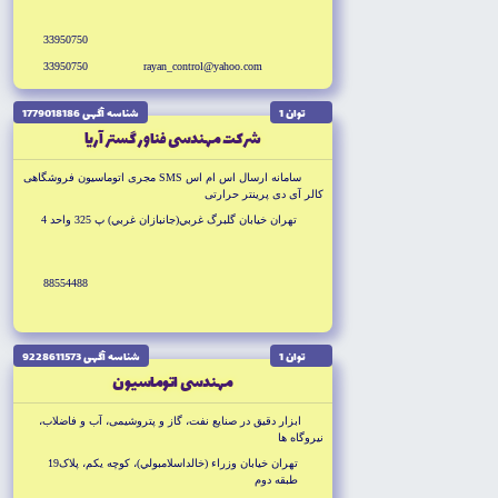
33950750
33950750
rayan_control@yahoo.com
توان 1
شناسه آگهى 1779018186
شركت مهندسى فناور گستر آريا
سامانه ارسال اس ام اس SMS مجرى اتوماسيون فروشگاهى
كالر آى دى پرينتر حرارتى
تهران خيابان گلبرگ غربي(جانبازان غربي) پ 325 واحد 4
88554488
توان 1
شناسه آگهى 9228611573
مهندسى اتوماسيون
ابزار دقيق در صنايع نفت، گاز و پتروشيمى، آب و فاضلاب،
نيروگاه ها
تهران خيابان وزراء (خالداسلامبولي)، كوچه يكم، پلاک19
طبقه دوم