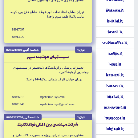
مشاور و مجرى طرح هاى اتوماسيون صنعتى
iDokmeh.ir
تهران خيابان استاد نجات الهى (ويلا)، خيابان فلاح پور، كوچه
نيايى، پلاك9 طبقه سوم واحد8
iShirini.ir
88917097
JustOil.ir
88913522
StudioCoffee.ir
توان 1
شناسه آگهى 8235213106
iTadris.ir
سيستمهاى هوشمند سپهر
iNasb.ir
تجهيزات پزشكي و آزمايشگاهي(متخصص در سيستمهاى
اتوماسيون آزمايشگاهي)
iKeshbaf.ir
تهران خيابان كارگر شمالى، پلاک1444 واحد2
iShemsh.ir
iTrailer.ir
88026919
sepehr.intel.sys.com
88631843
sepehr.intel.sys@gmail.com
iNahavand.ir
توان 1
شناسه آگهى 8856212701
iTelescope.ir
شركت مهندسى بين المللى فولاد تكنيك
iBirjand.ir
مشاوره مهندسى، اجراى پروژه ها بصورت EPC، طرح و