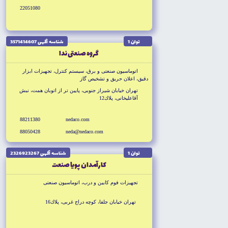
22051080
توان 1
شناسه آگهى 3571414607
گروه صنعتى ندا
اتوماسيون صنعتى و برق، سيستم كنترل، تجهيزات ابزار
دقيق، اعلان حريق و تشخيص گاز
تهران خيابان شيراز جنوبى، پايين تر از اتوبان همت، نبش
آقاعليخانى، پلاك12
88211380
nedaco.com
88050428
neda@nedaco.com
توان 1
شناسه آگهى 2326923267
كارآمدان پويا صنعت
تجهيزات فوم كابين و درب، اتوماسيون صنعتى
تهران خيابان جلفا، كوچه دراج غربى، پلاك16