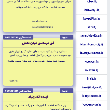
iGlue.ir
اجراى مدرنيزاسيون و اتوماسيون صنعتى، مطالعات امكان سنجى،
مديريت طرح و كنترل پروژه، نظارت، بازرسى فنى، بازرسى
اصفهان خيابان دانشگاه، روبروى دانشكده توپخانه
كالاهاى وارداتى و صادراتى
iGhayegh.ir
iAmplifier.ir
fooladtechnic.ir
info@fooladtechnic.ir
iDizi.ir
MrAudioVideo.ir
توان 1
شناسه آگهى 8032716796
فنى مهندسى كيان دانش
iElectroMotor.ir
مشاوره و تأمين كليه سيستم هاى اندازه گيرى ابزار دقيق،
iAmTranslator.ir
اتوماسيون صنعتى، بازرسى و كنترل كيفيت و متالورژى، تأمين
محصولات مورد نياز صنايع نفت، گاز و پتروشيمى، مواد غذايى
اصفهان شيخ صدوق جنوبى، مقابل دبيرستان سميه، پلاك496
WaxKar.ir
iMazeh.ir
iRail.ir
6686797
iKharidaran.ir
توان 1
شناسه آگهى 9983821813
آينده الكترونيك
iKarkhaneh.ir
iGolkhaneh.ir
واردات كليه قطعات الكترونيك، تجهيزات تست و اندازه گيرى
و تجهيزات اتوماسيون