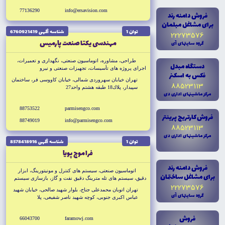
77136290
info@ersavision.com
فروش دامنه رند
براى مشاغل مبلمان
توان 1
شناسه آگهى 6760921419
22273576
مهندسى يكتا صنعت پارميس
گروه سايتهاى آى
طراحى، مشاوره، اتوماسيون صنعتى، نگهدارى و تعميرات،
دستگاه مبدل
اجراى پروژه هاى تأسيسات، تجهيزات صنعتى و نيرو
فکس به اسکنر
تهران خيابان سهروردى شمالى، خيابان كاووسى فر، ساختمان
88523113
سپيدار، پلاك18 طبقه هشتم واحد27
مرکز ماشينهاى ادارى دى
88753522
parmisengco.com
فروش کارتريج پرينتر
88749019
info@parmisengco.com
88523113
مرکز ماشينهاى ادارى دى
توان 1
شناسه آگهى 8578418916
فرا موج پويا
فروش دامنه رند
اتوماسيون صنعتى، سيستم هاى كنترل و مونيتورينگ، ابزار
براى مشاغل ساختمان
دقيق، سيستم هاى تله مترينگ دقيق نفت و گاز، بازسازى سيستم
22273576
هاى كنترل و مونيتورينگ
تهران اتوبان محمدعلى جناح، بلوار شهيد صالحى، خيابان شهيد
گروه سايتهاى آى
عباس اكبرى جنوبى، كوچه شهيد ناصر شفيعى، پلا
فروش
66043700
faramowj.com