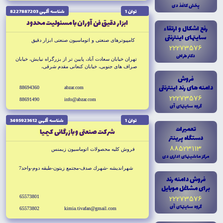
پخش کاغذ دى
توان 1
شناسه آگهى 8227887203
ابزار دقيق فن آوران با مسئوليت محدود
رفع اشکال و ارتقاء
سايتهاى اينترنتى
كامپيوترهاى صنعتى و اتوماسيون صنعتى ابزار دقيق
22273576
دکتر طراحى
تهران خيابان سعادت آباد، پايين تر از بزرگراه نيايش، خيابان
صراف هاى جنوبى، خيابان كنعانى مقدم شرقى،
فروش
دامنه هاى رند اينترنتى
88694360
abzar.com
22273576
88691490
info@abzar.com
گروه سايتهاى آى
توان 1
شناسه آگهى 3495923612
تعميرات
شركت صنعتى و بازرگانى كيميا
دستگاه پرينتر
88523113
فروش كليه محصولات اتوماسيون زيمنس
مرکز ماشينهاى ادارى دى
شهرانديشه -شهرك صدف-مجتمع زيتون-طبقه دوم-واحد7
فروش دامنه رند
براى مشاغل موبايل
22273576
65573801
گروه سايتهاى آى
65573802
kimia.tivafan@gmail.com