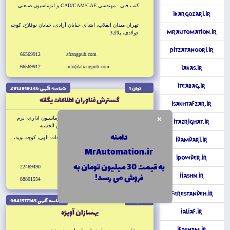
كتب فنى - مهندسى CAD/CAM/CAE و اتوماسيون صنعتى
iKargozari.ir
تهران ميدان انقلاب، ابتداى خيابان آزادى، خيابان نوفلاح، كوچه
MrAutomation.ir
فولادى، پلاك3
PitzaTanoori.ir
66569912
afrangpub.com
66569912
info@afrangpub.com
iAkas.ir
iTeaBag.ir
توان 1
شناسه آگهى 2912919246
گسترش فناوران اطلاعات يگانه
iSakhtAfzar.ir
×
توليد كننده نرم افزارهاى دبيرخانه و اتوماسيون ادارى، نرم
iTazrighat.ir
افزار آرشيو اسناد و نرم افزار صندوق قرض الحسنه
دامنه
تهران خيابان كريمخان، خيابان استاد نجات الهى، كوچه نويد،
iDamdari.ir
پلاك17
MrAutomation.ir
iPowder.ir
به قیمت 30 میلیون تومان به
22469490
فروش می رسد!
iJashn.ir
88801554
iFerestandeh.ir
توان 1
شناسه آگهى 9641517145
بهسازان آويژه
iAliaf.ir
iFasham.ir