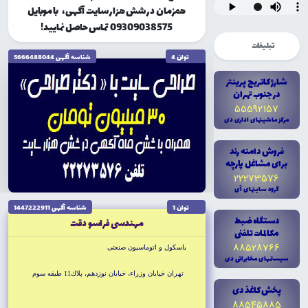
همزمان در شش هزار سایت آگهی، با موبایل
09309038575 تماس حاصل نمایید!
تبلیغات
توان 4
شناسه آگهى 5666488044
شارژ کاتريج پرينتر
در جنوب تهران
55592157
مرکز ماشينهاى ادارى دى
فروش دامنه رند
براى مشاغل پارچه
22273576
گروه سايتهاى آى
توان 1
شناسه آگهى 1447222911
دستگاه ضبط
مهندسى فراسو دقت
مکالمات تلفنى
88528766
باسكول و اتوماسيون صنعتى
سيستمهاى مخابراتى دى
تهران خيابان وزراء، خيابان نوزدهم، پلاك11 طبقه سوم
پخش کاغذ دى
88545885