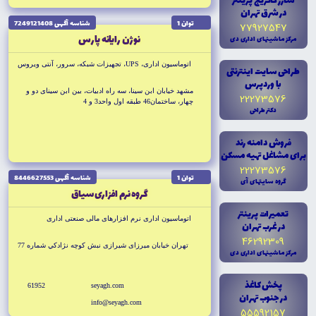
شارژ کاتريج پرينتر
در شرق تهران
توان 1
شناسه آگهى 7249121408
77927547
نوژن رايانه پارس
مرکز ماشينهاى ادارى دى
اتوماسيون ادارى، UPS، تجهيزات شبكه، سرور، آنتى ويروس
طراحى سايت اينترنتى
با وردپرس
مشهد خيابان ابن سينا، سه راه ادبيات، بين ابن سيناى دو و
22273576
چهار، ساختمان46 طبقه اول واحد3 و 4
دکتر طراحى
فروش دامنه رند
براى مشاغل تهيه مسکن
22273576
توان 1
شناسه آگهى 8446627553
گروه سايتهاى آى
گروه نرم افزارى سياق
تعميرات پرينتر
اتوماسيون ادارى نرم افزارهاى مالى صنعتى ادارى
در غرب تهران
46292309
تهران خيابان ميرزاى شيرازى نبش كوچه نژادكي شماره 77
مرکز ماشينهاى ادارى دى
پخش کاغذ
61952
seyagh.com
در جنوب تهران
info@seyagh.com
55592157