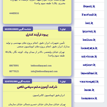
مخبرى، پلاك1 طبقه سوم واحد6
iDoner.ir
44489016
iFastFood.ir
iHel.ir
توان 1
شناسه آگهى 6653920803
iPlotter.ir
بهبود فرآيند كنترل
iHelium.ir
تأمين تجهيزات ابزار دقيق، انجام پروژه هاى مهندسى و توليد
مدارك ابزار دقيق، انجام پروژه هاى اتوماسيون صنعتى
iShahrAra.ir
تهران خيابان وليعصر، بالاتر از ميدان ونك، كوچه نگار، پلاك48
طبقه سوم واحد5
ServiceOK.ir
MrLent.ir
88678991
behboodfarayand.com
88779525
info@behboodfarayand.com
iAbMadani.ir
توان 1
شناسه آگهى 5207512595
Vasetehgari.ir
شركت آزمون متمم سهامى خاص
iAhak.ir
ابزاردقيق اتوماسيون كالبراسيون
iShabakeh.ir
تهران خيابان ستارخان خيابان خسرو شمالى خيابان سازمان