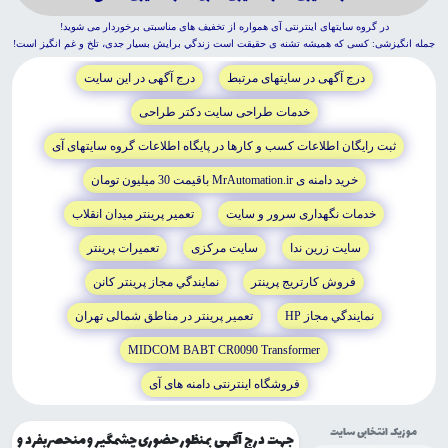
در گروه سايتهاى اينترنتى آى همواره از تخفيف هاى مناسبتى برخوردار مى شويد!
جمله انگيزشى: کسى که هميشه تشنه ى حقيقت است زندگي برايش بسيار جدى، تلخ و غم انگيز است!
درج آگهى در سايتهاى مرتبط
درج آگهى در اين سايت
خدمات طراحى سايت دکتر طراحى
ثبت رايگان اطلاعات کسب و کارها در پايگاه اطلاعات گروه سايتهاى آى
خريد دامنه ى MrAutomation.ir باقيمت 30 ميليون تومان
خدمات نگهدارى سرور و سايت
تعمير پرينتر ميدان انقلاب
سايت زرين ندا
سايت مرکزى
تعميرات پرينتر
فروش کارتريج پرينتر
نمايندگي مجاز پرينتر کانن
نمايندگي مجاز HP
تعمير پرينتر در مناطق شمالى تهران
MIDCOM BABT CR0090 Transformer
فروشگاه اينترنتى دامنه هاى آى
موزیک انتخابی سایت
جهت درج آگهی بمنظور حضوری چشمگیر و منحصربفرد و