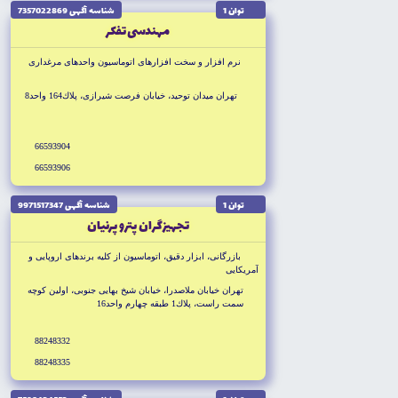
توان 1
شناسه آگهى 7357022869
مهندسى تفكر
نرم افزار و سخت افزارهاى اتوماسيون واحدهاى مرغدارى
تهران ميدان توحيد، خيابان فرصت شيرازى، پلاك164 واحد8
66593904
66593906
توان 1
شناسه آگهى 9971517347
تجهيزگران پترو پرنيان
بازرگانى، ابزار دقيق، اتوماسيون از كليه برندهاى اروپايى و
آمريكايى
تهران خيابان ملاصدرا، خيابان شيخ بهايى جنوبى، اولين كوچه
سمت راست، پلاك1 طبقه چهارم واحد16
88248332
88248335