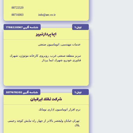
88722520
88716003
info@aec.co.ir
توان 1
شناسه آگهى 7788220367
ايما پرداز تبريز
خدمات مهندسى، اتوماسيون صنعتى
تبريز منطقه صنعتى غرب، روبروى كارخانه موتوژن، شهرك
فناورى خودرو، شهرك ايما پرداز
توان 1
شناسه آگهى 5577678202
شركت نماتك ايرانيان
نرم افزار اتوماسيون ادارى نوماتك
تهران خيابان وليعصر بالاتر از چهار راه نيايش كوچه رحيمى
پلاك