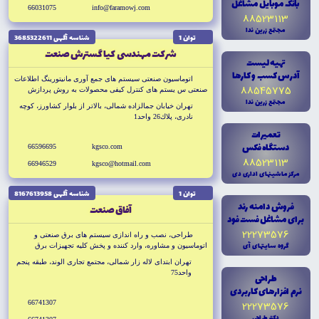
بانک موبايل مشاغل
66031075
info@faramowj.com
88523113
مجتمع زرين ندا
توان 1
شناسه آگهى 3685322611
شركت مهندسى كيا گسترش صنعت
تهيه ليست
آدرس کسب و کارها
اتوماسيون صنعتى سيستم هاى جمع آورى مانيتورينگ اطلاعات
88545775
صنعتى س يستم هاى كنترل كيفى محصولات به روش پردازش
مجتمع زرين ندا
تصويرى جت پرينتر صنعتى
تهران خيابان جمالزاده شمالى، بالاتر از بلوار كشاورز، كوچه
نادرى، پلاك26 واحد1
تعميرات
دستگاه فکس
66596695
kgsco.com
88523113
66946529
kgsco@hotmail.com
مرکز ماشينهاى ادارى دى
توان 1
شناسه آگهى 8167613958
فروش دامنه رند
آفاق صنعت
براى مشاغل فست فود
22273576
طراحى، نصب و راه اندازى سيستم هاى برق صنعتى و
گروه سايتهاى آى
اتوماسيون و مشاوره، وارد كننده و پخش كليه تجهيزات برق
صنعتى فشار ضعيف، فشار قوى، اتوماسيون، فروش كليه ملزومات
تهران ابتداى لاله زار شمالى، مجتمع تجارى الوند، طبقه پنجم
برق ساختمانى
واحد75
طراحى
نرم افزارهاى کاربردى
66741307
22273576
دکتر طراحى