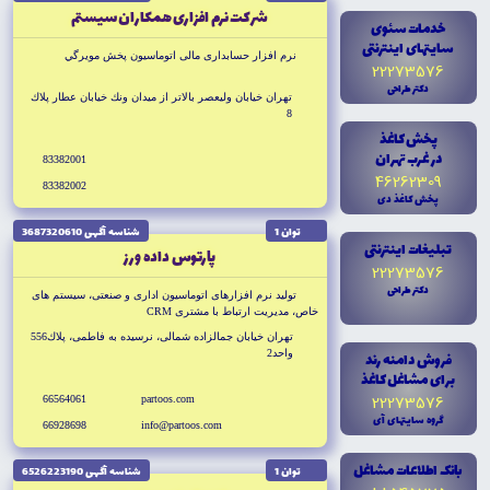
شركت نرم افزارى همكاران سيستم
خدمات سئوى
سايتهاى اينترنتى
نرم افزار حسابدارى مالى اتوماسيون پخش مويرگي
22273576
دکتر طراحى
تهران خيابان وليعصر بالا‌تر از ميدان ونك خيابان عطار پلاك
8
پخش کاغذ
در غرب تهران
83382001
46262309
83382002
پخش کاغذ دى
توان 1
شناسه آگهى 3687320610
تبليغات اينترنتى
پارتوس داده ورز
22273576
دکتر طراحى
توليد نرم افزارهاى اتوماسيون ادارى و صنعتى، سيستم هاى
خاص، مديريت ارتباط با مشترى CRM
تهران خيابان جمالزاده شمالى، نرسيده به فاطمى، پلاك556
واحد2
فروش دامنه رند
براى مشاغل کاغذ
22273576
66564061
partoos.com
گروه سايتهاى آى
66928698
info@partoos.com
بانک اطلاعات مشاغل
توان 1
شناسه آگهى 6526223190