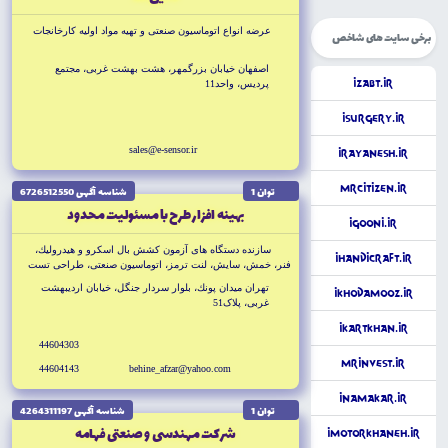
عرضه انواع اتوماسيون صنعتى و تهيه مواد اوليه كارخانجات
برخی سایت های شاخص
اصفهان خيابان بزرگمهر، هشت بهشت غربى، مجتمع
iZabt.ir
پرديس، واحد11
iSurgery.ir
sales@e-sensor.ir
iRayanesh.ir
MrCitizen.ir
توان 1
شناسه آگهى 6726512550
بهينه افزار طرح با مسئوليت محدود
iGooni.ir
سازنده دستگاه هاى آزمون كشش بال اسكرو و هيدروليك،
iHandiCraft.ir
فنر، خمش، سايش، لنت ترمز، اتوماسيون صنعتى، طراحى تست
هاى خاص، برش CNF
تهران ميدان پونك، بلوار سردار جنگل، خيابان ارديبهشت
iKhodAmooz.ir
غربى، پلاک51
iKartkhan.ir
44604303
Mrinvest.ir
44604143
behine_afzar@yahoo.com
iNamakar.ir
توان 1
شناسه آگهى 4264311197
شركت مهندسى و صنعتى فهامه
iMotorkhaneh.ir