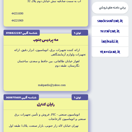
آب به سمت صادقيه نبش خيابان دوم پلاك 32
برخی دامنه های فروشی
44251690
44221969
SanjeshAfzar.ir
TestAfzar.ir
توان 1
شناسه آگهى 5118822287
مه پرديس جنوب
iArdebili.ir
ارائه كننده تجهيزات برق، اتوماسيون، ابزار دقيق، ارائه
TravelKar.ir
تجهيزات ولوازم آزمايشگاهى
اهواز خيابان طالقانى، بين حافظ و سعدى، ساختمان
نگارستان، طبقه دوم
mahpardis@yahoo.com
توان 1
شناسه آگهى 3059711401
رايان كنترل
اتوماسيون صنعتى - PIC، فروش و تأمين تجهيزات برق
صنعتى و اتوماسيون كارخانجات
تهران خيابان لاله زار جنوبى، بازار صنعت، پلاك1 طبقه اول