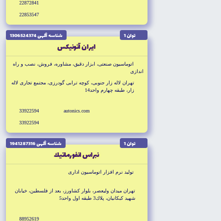
22872841
22853547
توان 1
شناسه آگهى 1306524374
ايران آتونيكس
اتوماسيون صنعتى، ابزار دقيق، مشاوره، فروش، نصب و راه
اندازى
تهران لاله زار جنوبى، كوچه ترابى گودرزى، مجتمع تجارى لاله
زار، طبقه چهارم واحد14
33922594
autonics.com
33922594
توان 1
شناسه آگهى 1941287316
نبراس انفورماتيك
توليد نرم افزار اتوماسيون ادارى
تهران ميدان وليعصر، بلوار كشاورز، بعد از فلسطين، خيابان
شهيد كبكانيان، پلاك3 طبقه اول واحد5
88952619