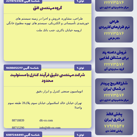
توان 1
شناسه آگهى 2274722528
22273576
گروه مهندسى افق
مرکز ماشينهاى ادارى دى
طراحى، مشاوره، فروش و اجرا در زمينه سيستم هاى
طراحى
خورشيدى تأسيساتى و الكتريكى، سيستم هاى تهويه مطبوع خانگي
نرم افزارهاى کاربردى
و صنعتى، اتوماسيون، گرمايش و سرمايش، ابزار دقيق و تابلوهاى
اروميه خيابان باكرى، جنب بانك ملت
22273576
برق كولر گازى
دکتر طراحى
فروش دامنه رند
براى مشاغل غذايى
22273576
توان 1
شناسه آگهى 9450412217
گروه سايتهاى آى
شركت مهندسى دقيق فرآيند كنترل با مسئوليت
محدود
شارژ کاتريج پرينتر
در شمال تهران
اتوماسيون صنعتى كنترل و ابزار دقيق
22273576
مرکز ماشينهاى ادارى دى
تهران خيابان خالد اسلامبولى خيابان سوم پلاك28 طبقه سوم
واحد9
پخش کاغذ
در شرق تهران
88718839
dfc-co.com
77927547
88715290
info@dfc-co.com
پخش کاغذ دى
توان 1
شناسه آگهى 6507244493